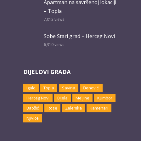
Apartman na savršenoj lokaciji
– Topla
7,013
views
Sobe Stari grad – Herceg Novi
6,310
views
DIJELOVI GRADA
Igalo
Topla
Savina
Đenovići
Herceg Novi
Bijela
Meljine
Kumbor
Baošići
Rose
Zelenika
Kamenari
Njivice