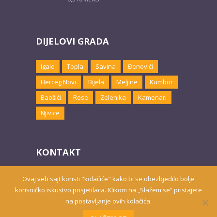
DIJELOVI GRADA
Igalo
Topla
Savina
Đenovići
Herceg Novi
Bijela
Meljine
Kumbor
Baošići
Rose
Zelenika
Kamenari
Njivice
KONTAKT
Email:
marketing@hnsmjestaj.com
Ovaj veb sajt koristi "kolačiće" kako bi se obezbjedilo bolje
korisničko iskustvo posjetilaca. Klikom na „Slažem se“ pristajete
na postavljanje ovih kolačića.