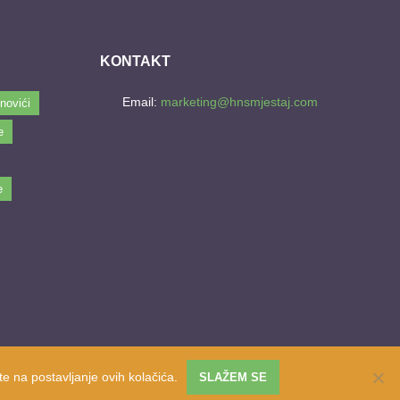
KONTAKT
Email:
marketing@hnsmjestaj.com
novići
e
e
e na postavljanje ovih kolačića.
SLAŽEM SE
Website developed by
PRO ECO