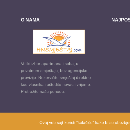
O NAMA
NAJPOS
Veliki izbor apartmana i soba, u
privatnom smještaju, bez agencijske
provizije. Rezervišite smještaj direktno
kod vlasnika i uštedite novac i vrijeme.
Pretražite našu ponudu.
Ovaj veb sajt koristi "kolačiće" kako bi se obezbje
Prisutni od 2010. godine | 2019 © Smještaj u Herceg Novom