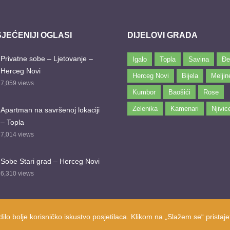
JEĆENIJI OGLASI
DIJELOVI GRADA
Privatne sobe – Ljetovanje –
Igalo
Topla
Savina
Đe
Herceg Novi
Herceg Novi
Bijela
Meljin
7,059
views
Kumbor
Baošići
Rose
Zelenika
Kamenari
Njivic
Apartman na savršenoj lokaciji
– Topla
7,014
views
Sobe Stari grad – Herceg Novi
6,310
views
dilo bolje korisničko iskustvo posjetilaca. Klikom na „Slažem se“ pristajet