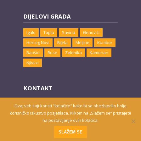
DIJELOVI GRADA
Igalo
Topla
Savina
Đenovići
Herceg Novi
Bijela
Meljine
Kumbor
Baošići
Rose
Zelenika
Kamenari
Njivice
KONTAKT
Email:
marketing@hnsmjestaj.com
Ovaj veb sajt koristi "kolačiće" kako bi se obezbjedilo bolje
korisničko iskustvo posjetilaca. Klikom na „Slažem se“ pristajete
na postavljanje ovih kolačića.
Prisutni od 2010. godine | 2019 © Smještaj u Herceg Novom
SLAŽEM SE
Website developed by
PRO ECO