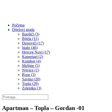
Početna
Dijelovi grada
Baošići (3)
Bijela (11)
Đenovići (17)
Igalo (46)
Herceg Novi (17)
Kamenari (2)
Kumbor (4)
Meljine (5)
Njivice (1)
Rose (3)
Savina (20)
Topla (29)
Zelenika (3)
Apartman – Topla – Gordan -01