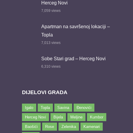
Herceg Novi
7,059
views
Apartman na savršenoj lokaciji –
Topla
7,013
views
Sobe Stari grad – Herceg Novi
6,310
views
DIJELOVI GRADA
Igalo
Topla
Savina
Đenovići
Herceg Novi
Bijela
Meljine
Kumbor
Baošići
Rose
Zelenika
Kamenari