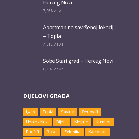
Herceg Novi
7,058
views
Apartman na savršenoj lokaciji
– Topla
7,012
views
Sobe Stari grad – Herceg Novi
6,307
views
DIJELOVI GRADA
Igalo
Topla
Savina
Đenovići
Herceg Novi
Bijela
Meljine
Kumbor
Baošići
Rose
Zelenika
Kamenari