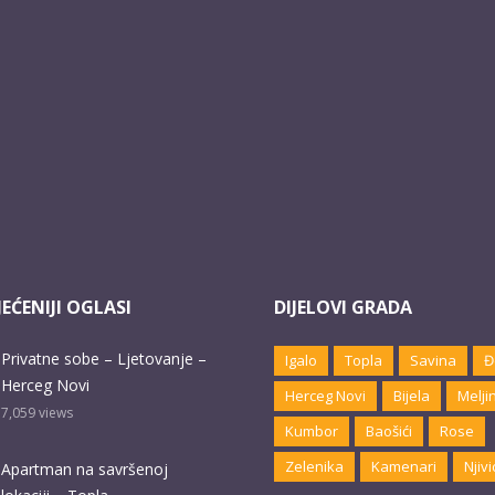
EĆENIJI OGLASI
DIJELOVI GRADA
Privatne sobe – Ljetovanje –
Igalo
Topla
Savina
Đ
Herceg Novi
Herceg Novi
Bijela
Melji
7,059
views
Kumbor
Baošići
Rose
Zelenika
Kamenari
Njivi
Apartman na savršenoj