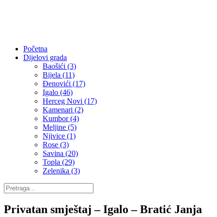
Početna
Dijelovi grada
Baošići (3)
Bijela (11)
Đenovići (17)
Igalo (46)
Herceg Novi (17)
Kamenari (2)
Kumbor (4)
Meljine (5)
Njivice (1)
Rose (3)
Savina (20)
Topla (29)
Zelenika (3)
Privatan smještaj – Igalo – Bratić Janja