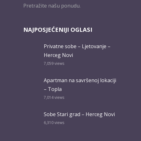
Pretražite našu ponudu.
NAJPOSJEĆENIJI OGLASI
Privatne sobe – Ljetovanje –
Herceg Novi
7,059
views
Apartman na savršenoj lokaciji
– Topla
7,014
views
Sobe Stari grad – Herceg Novi
6,310
views