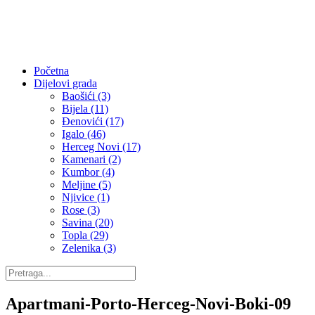
Početna
Dijelovi grada
Baošići (3)
Bijela (11)
Đenovići (17)
Igalo (46)
Herceg Novi (17)
Kamenari (2)
Kumbor (4)
Meljine (5)
Njivice (1)
Rose (3)
Savina (20)
Topla (29)
Zelenika (3)
Apartmani-Porto-Herceg-Novi-Boki-09