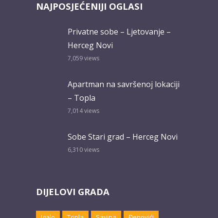
NAJPOSJEĆENIJI OGLASI
Privatne sobe – Ljetovanje –
Herceg Novi
7,059
views
Apartman na savršenoj lokaciji
– Topla
7,014
views
Sobe Stari grad – Herceg Novi
6,310
views
DIJELOVI GRADA
Igalo
Topla
Savina
Đenovići