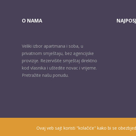
O NAMA
NAJPOSJ
Veliki izbor apartmana i soba, u
privatnom smještaju, bez agencijske
provizije. Rezervišite smještaj direktno
kod vlasnika i uštedite novac i vrijeme.
Pretražite našu ponudu.
Ovaj veb sajt koristi "kolačiće" kako bi se obezbjed
Prisutni od 2010. godine | 2019 © Smještaj u Herceg Novom