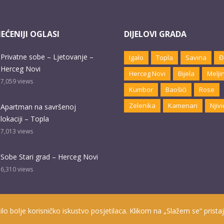
EĆENIJI OGLASI
DIJELOVI GRADA
Privatne sobe – Ljetovanje –
Igalo
Topla
Savina
Đ
Herceg Novi
Herceg Novi
Bijela
Melji
7,059
views
Kumbor
Baošići
Rose
Zelenika
Kamenari
Njivi
Apartman na savršenoj
lokaciji – Topla
7,013
views
Sobe Stari grad – Herceg Novi
6,310
views
ilo bolje korisničko iskustvo posjetilaca. Klikom na „Slažem se“ pristaj