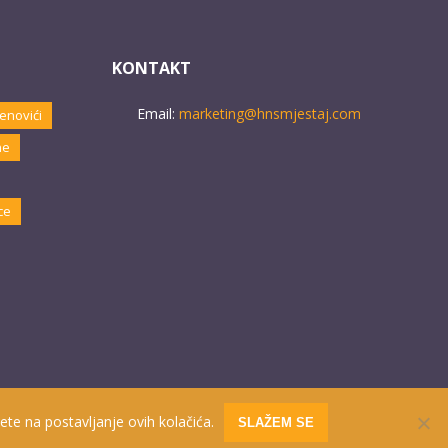
KONTAKT
Email:
marketing@hnsmjestaj.com
enovići
ne
ce
ete na postavljanje ovih kolačića.
SLAŽEM SE
Website developed by
PRO ECO