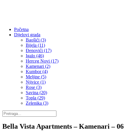
Početna
Dijelovi grada
Baošići (3)
Bijela (11)
Đenovići (17)
Igalo (46)
Herceg Novi (17)
Kamenari (2)
Kumbor (4)
Meljine (5)
Njivice (1)
Rose (3)
Savina (20)
Topla (29)
Zelenika (3)
Bella Vista Apartments – Kamenari – 06